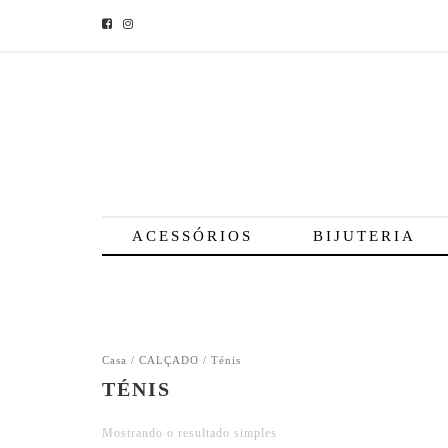
ACESSÓRIOS
BIJUTERIA
Casa
/
CALÇADO
/ Ténis
TÉNIS
Mostrando o resultado simples