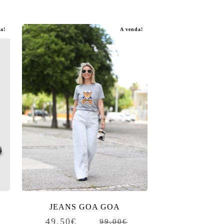
a!
A venda!
JEANS GOA GOA
49.50
€
99.00
€