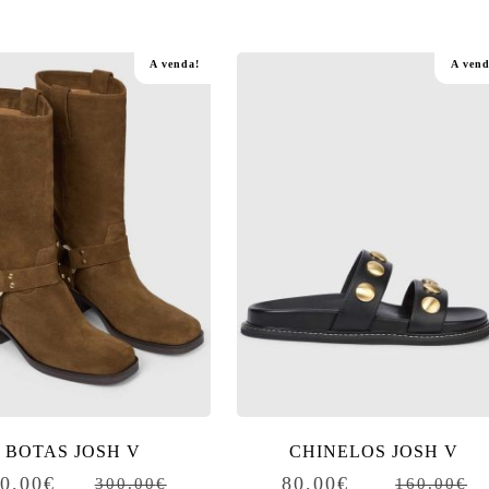
A venda!
A vend
BOTAS JOSH V
CHINELOS JOSH V
0.00
€
80.00
€
300.00
€
160.00
€