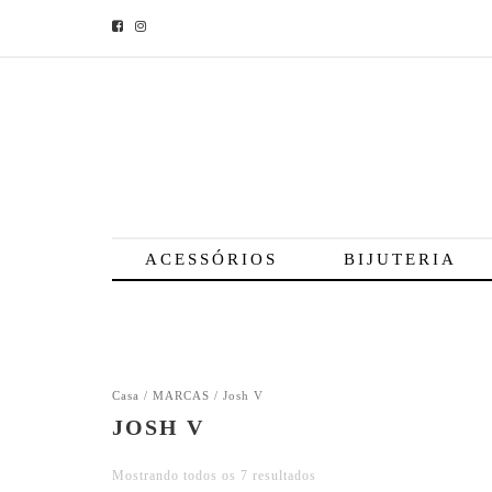
ACESSÓRIOS
BIJUTERIA
Casa
/
MARCAS
/ Josh V
JOSH V
Mostrando todos os 7 resultados