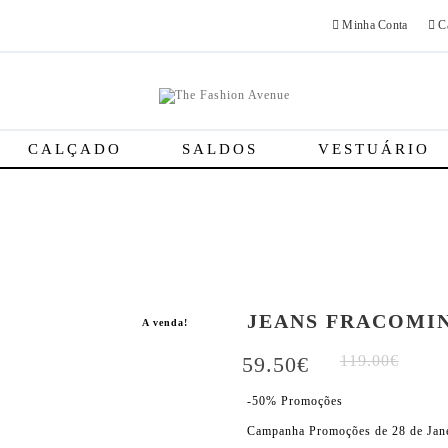
Minha Conta
Ca
CALÇADO
SALDOS
VESTUÁRIO
JEANS FRACOMI
A venda!
59.50
€
119.00
€
-50% Promoções
Campanha Promoções de 28 de Jane