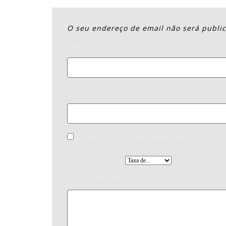
O seu endereço de email não será publi
NOME
*
E-MAIL
*
GUARDAR O MEU NOME, EMAIL E SITE NESTE NAV
A SUA AVALIAÇÃO
*
O SEU COMENTÁRIO
*