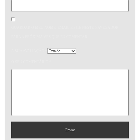
GUARDAR O MEU NOME, EMAIL E SITE NESTE NAVEGADOR
PARA A PRÓXIMA VEZ QUE EU COMENTAR.
A SUA AVALIAÇÃO
*
O SEU COMENTÁRIO
*