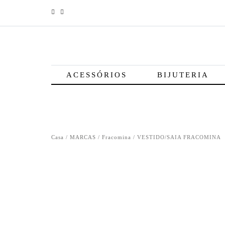
ACESSÓRIOS
BIJUTERIA
Casa
/
MARCAS
/
Fracomina
/ VESTIDO/SAIA FRACOMINA