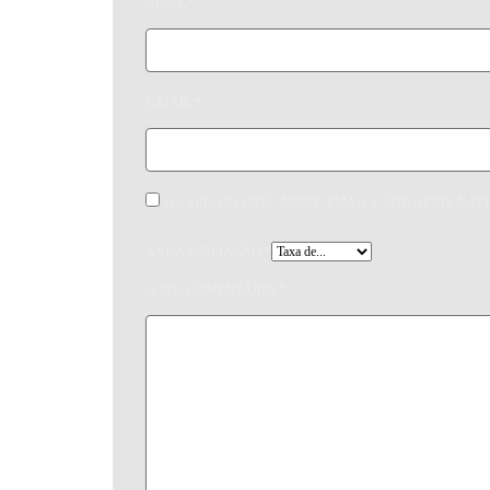
NOME
*
E-MAIL
*
GUARDAR O MEU NOME, EMAIL E SITE NESTE NAV
A SUA AVALIAÇÃO
*
O SEU COMENTÁRIO
*