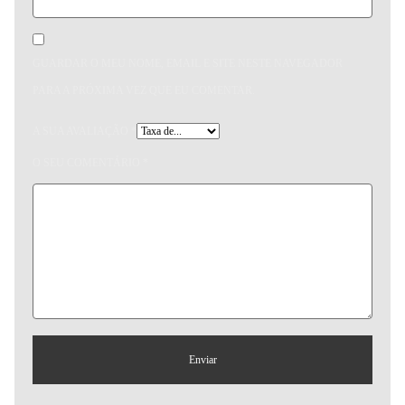
GUARDAR O MEU NOME, EMAIL E SITE NESTE NAVEGADOR
PARA A PRÓXIMA VEZ QUE EU COMENTAR.
A SUA AVALIAÇÃO
*
O SEU COMENTÁRIO
*