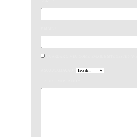
NOME
*
E-MAIL
*
GUARDAR O MEU NOME, EMAIL E SITE NESTE NAV
A SUA AVALIAÇÃO
*
O SEU COMENTÁRIO
*