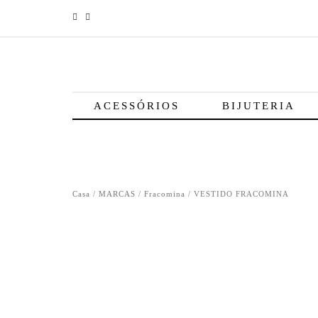
ACESSÓRIOS
BIJUTERIA
Casa
/
MARCAS
/
Fracomina
/ VESTIDO FRACOMINA