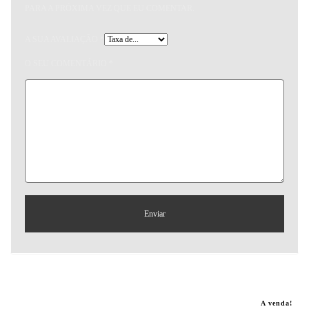
PARA A PRÓXIMA VEZ QUE EU COMENTAR.
A SUA AVALIAÇÃO
*
O SEU COMENTÁRIO
*
Produtos relacionados
A venda!